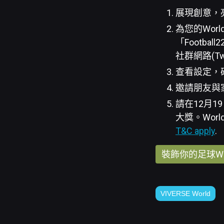
展現創意，
為您的Wor
「Footbal
社群網路(Twi
查看設定，確
邀請朋友與
請在12月19
大獎。Wor
T&C apply
.
裝飾你的足球Wo
VIVERSE World