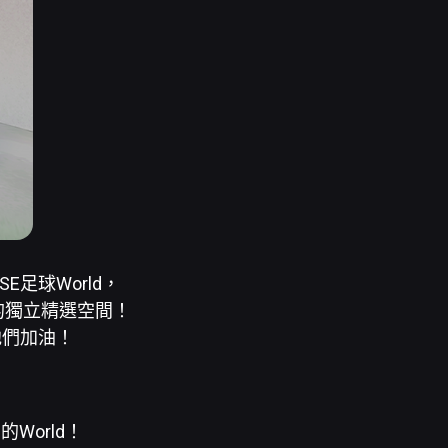
E足球World，
的獨立精選空間！
他們加油！
World！