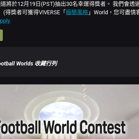
社群頻道將於12月19日(PST)抽出30名幸運得獎者。 我們
(得獎者可獲得VIVERSE「
極簡風格
」World，您可盡
pply
otball Worlds 收藏行列